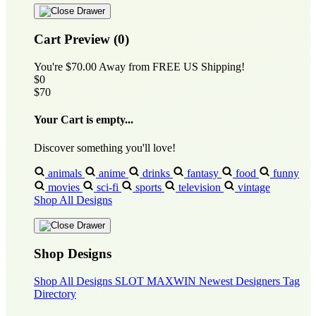
Cart Preview (0)
You're
$70.00
Away from
FREE US Shipping!
$0
$70
Your Cart is empty...
Discover something you'll love!
animals
anime
drinks
fantasy
food
funny
movies
sci-fi
sports
television
vintage
Shop All Designs
Shop Designs
Shop All Designs
SLOT MAXWIN
Newest Designers
Tag
Directory