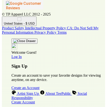
© TP Apparel LLC 2012 - 2025
United States - $ USD
Product Safety
Intellectual Property Policy
CA: Do Not Sell My
Personal Information
Privacy Policy
Terms
Welcome Guest!
Log In
Sign Up
Create an account to save your favorite designs for viewing
anytime, on any device.
Create an Account
Artist Sign Up
About TeePublic
Social
Responsibility
Create Account