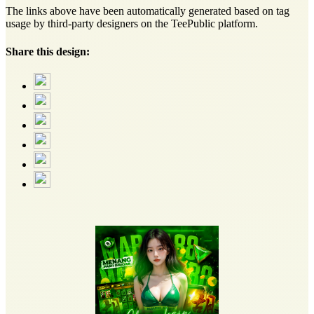
The links above have been automatically generated based on tag
usage by third-party designers on the TeePublic platform.
Share this design: