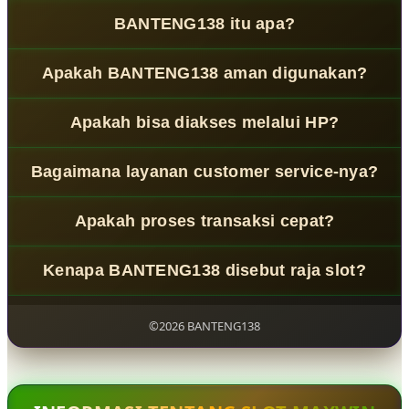
BANTENG138 itu apa?
BANTENG138
adalah platform slot online terpercaya
Apakah BANTENG138 aman digunakan?
dengan sistem modern dan layanan profesional.
Ya, menggunakan sistem keamanan berlapis untuk
Apakah bisa diakses melalui HP?
melindungi data pengguna.
Bisa, platform ini mendukung semua perangkat termasuk
Bagaimana layanan customer service-nya?
smartphone.
Tersedia 24 jam dengan respon cepat dan ramah !!
Apakah proses transaksi cepat?
Ya, deposit dan penarikan diproses dengan sistem
Kenapa BANTENG138 disebut raja slot?
otomatis yang efisien.
Karena performa stabil, fitur lengkap, dan kepercayaan
pengguna yang tinggi.
©2026 BANTENG138