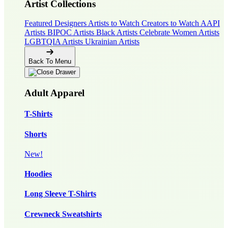
Artist Collections
Featured Designers
Artists to Watch
Creators to Watch
AAPI
Artists
BIPOC Artists
Black Artists
Celebrate Women Artists
LGBTQIA Artists
Ukrainian Artists
Back To Menu
Adult Apparel
T-Shirts
Shorts
New!
Hoodies
Long Sleeve T-Shirts
Crewneck Sweatshirts