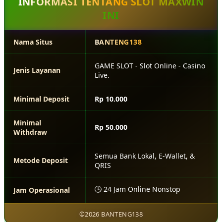
INFORMASI TENTANG SLOT MAXWIN
INI
Nama Situs
BANTENG138
GAME SLOT - Slot Online - Casino
Jenis Layanan
Live.
Minimal Deposit
Rp 10.000
Minimal
Rp 50.000
Withdraw
Semua Bank Lokal, E-Wallet, &
Metode Deposit
QRIS
🕒 24 Jam Online Nonstop
Jam Operasional
©2026 BANTENG138