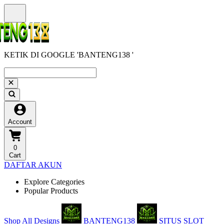
KETIK DI GOOGLE 'BANTENG138 '
Account
0
Cart
DAFTAR AKUN
Explore Categories
Popular Products
Shop All Designs
BANTENG138
SITUS SLOT