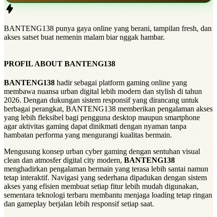
BANTENG138 punya gaya online yang berani, tampilan fresh, dan
akses satset buat nemenin malam biar nggak hambar.
PROFIL ABOUT BANTENG138
BANTENG138
hadir sebagai platform gaming online yang
membawa nuansa urban digital lebih modern dan stylish di tahun
2026. Dengan dukungan sistem responsif yang dirancang untuk
berbagai perangkat, BANTENG138 memberikan pengalaman akses
yang lebih fleksibel bagi pengguna desktop maupun smartphone
agar aktivitas gaming dapat dinikmati dengan nyaman tanpa
hambatan performa yang mengurangi kualitas bermain.
Mengusung konsep urban cyber gaming dengan sentuhan visual
clean dan atmosfer digital city modern,
BANTENG138
menghadirkan pengalaman bermain yang terasa lebih santai namun
tetap interaktif. Navigasi yang sederhana dipadukan dengan sistem
akses yang efisien membuat setiap fitur lebih mudah digunakan,
sementara teknologi terbaru membantu menjaga loading tetap ringan
dan gameplay berjalan lebih responsif setiap saat.