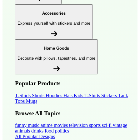
Accessories
Express yourself with stickers and more
Home Goods
Decorate with pillows, tapestries, and more
Popular Products
T-Shirts
Shorts
Hoodies
Hats
Kids T-Shirts
Stickers
Tank
Tops
Mugs
Browse All Topics
funny
music
anime
movies
television
sports
sci-fi
vintage
animals
drinks
food
politics
All Popular Designs