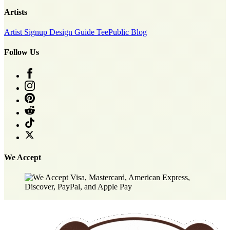
Artists
Artist Signup
Design Guide
TeePublic Blog
Follow Us
We Accept