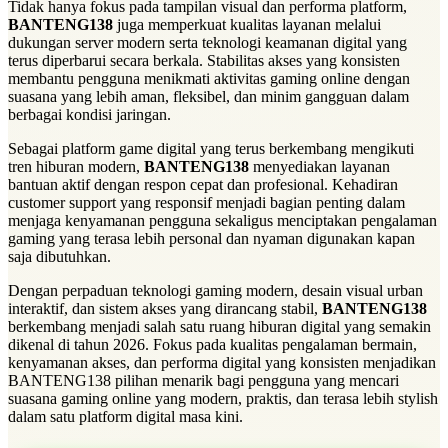
Tidak hanya fokus pada tampilan visual dan performa platform,
BANTENG138
juga memperkuat kualitas layanan melalui
dukungan server modern serta teknologi keamanan digital yang
terus diperbarui secara berkala. Stabilitas akses yang konsisten
membantu pengguna menikmati aktivitas gaming online dengan
suasana yang lebih aman, fleksibel, dan minim gangguan dalam
berbagai kondisi jaringan.
Sebagai platform game digital yang terus berkembang mengikuti
tren hiburan modern,
BANTENG138
menyediakan layanan
bantuan aktif dengan respon cepat dan profesional. Kehadiran
customer support yang responsif menjadi bagian penting dalam
menjaga kenyamanan pengguna sekaligus menciptakan pengalaman
gaming yang terasa lebih personal dan nyaman digunakan kapan
saja dibutuhkan.
Dengan perpaduan teknologi gaming modern, desain visual urban
interaktif, dan sistem akses yang dirancang stabil,
BANTENG138
berkembang menjadi salah satu ruang hiburan digital yang semakin
dikenal di tahun 2026. Fokus pada kualitas pengalaman bermain,
kenyamanan akses, dan performa digital yang konsisten menjadikan
BANTENG138 pilihan menarik bagi pengguna yang mencari
suasana gaming online yang modern, praktis, dan terasa lebih stylish
dalam satu platform digital masa kini.