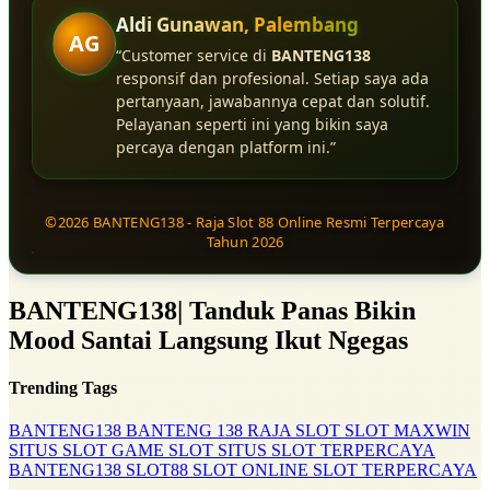
Aldi Gunawan, Palembang
AG
“Customer service di
BANTENG138
responsif dan profesional. Setiap saya ada
pertanyaan, jawabannya cepat dan solutif.
Pelayanan seperti ini yang bikin saya
percaya dengan platform ini.”
©2026 BANTENG138 - Raja Slot 88 Online Resmi Terpercaya
Tahun 2026
BANTENG138| Tanduk Panas Bikin
Mood Santai Langsung Ikut Ngegas
Trending Tags
BANTENG138
BANTENG 138
RAJA SLOT
SLOT MAXWIN
SITUS SLOT
GAME SLOT
SITUS SLOT TERPERCAYA
BANTENG138
SLOT88
SLOT ONLINE
SLOT TERPERCAYA