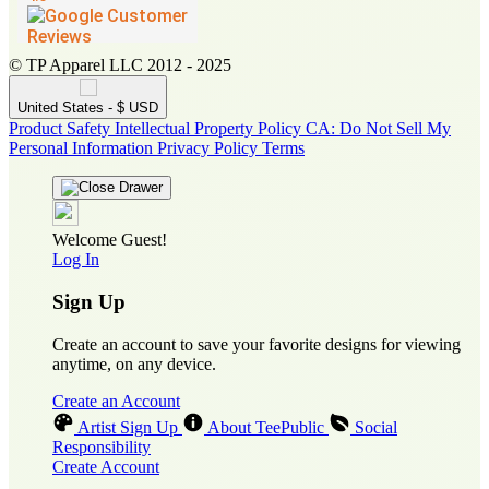
© TP Apparel LLC 2012 - 2025
United States - $ USD
Product Safety
Intellectual Property Policy
CA: Do Not Sell My
Personal Information
Privacy Policy
Terms
Welcome Guest!
Log In
Sign Up
Create an account to save your favorite designs for viewing
anytime, on any device.
Create an Account
Artist Sign Up
About TeePublic
Social
Responsibility
Create Account