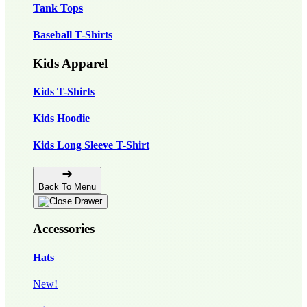
Tank Tops
Baseball T-Shirts
Kids Apparel
Kids T-Shirts
Kids Hoodie
Kids Long Sleeve T-Shirt
Back To Menu
Accessories
Hats
New!