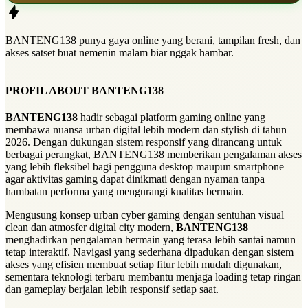
BANTENG138 punya gaya online yang berani, tampilan fresh, dan
akses satset buat nemenin malam biar nggak hambar.
PROFIL ABOUT BANTENG138
BANTENG138
hadir sebagai platform gaming online yang
membawa nuansa urban digital lebih modern dan stylish di tahun
2026. Dengan dukungan sistem responsif yang dirancang untuk
berbagai perangkat, BANTENG138 memberikan pengalaman akses
yang lebih fleksibel bagi pengguna desktop maupun smartphone
agar aktivitas gaming dapat dinikmati dengan nyaman tanpa
hambatan performa yang mengurangi kualitas bermain.
Mengusung konsep urban cyber gaming dengan sentuhan visual
clean dan atmosfer digital city modern,
BANTENG138
menghadirkan pengalaman bermain yang terasa lebih santai namun
tetap interaktif. Navigasi yang sederhana dipadukan dengan sistem
akses yang efisien membuat setiap fitur lebih mudah digunakan,
sementara teknologi terbaru membantu menjaga loading tetap ringan
dan gameplay berjalan lebih responsif setiap saat.